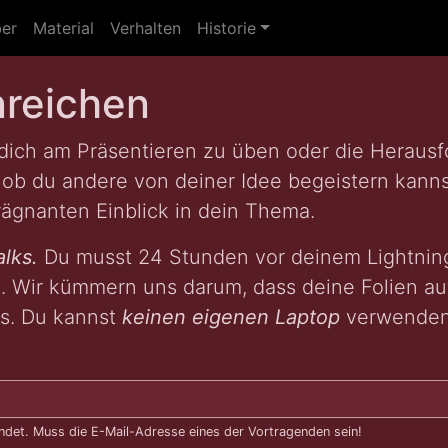
er
Material
Verhalten
Historie
nreichen
 dich am Präsentieren zu üben oder die Heraus
ob du andere von deiner Idee begeistern kannst
rägnanten Einblick in dein Thema.
alks.
Du musst 24 Stunden vor deinem Lightnin
. Wir kümmern uns darum, dass deine Folien a
ns. Du kannst
keinen eigenen Laptop
verwenden
det. Muss die E-Mail-Adresse eines der Vortragenden sein!